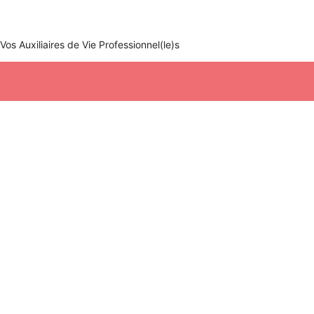
Vos
A
uxiliaires de
V
ie
P
rofessionnel(le)s