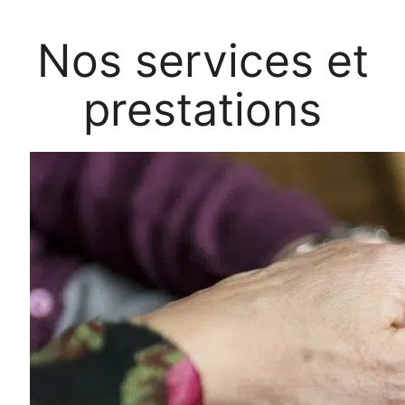
N
os
s
ervices et
p
restations