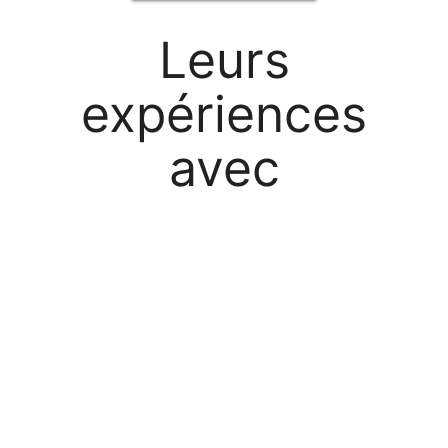
L
eurs
e
xpériences
a
vec