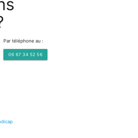
ns
?
Par téléphone au :
06 67 34 52 56
ndicap