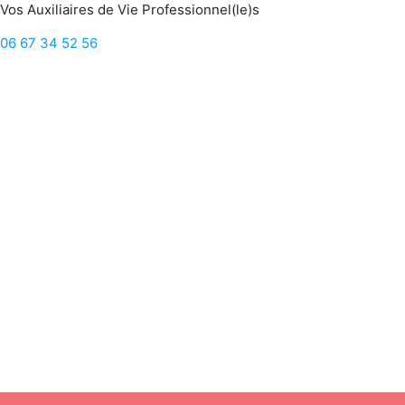
Vos
A
uxiliaires de
V
ie
P
rofessionnel(le)s
06 67 34 52 56