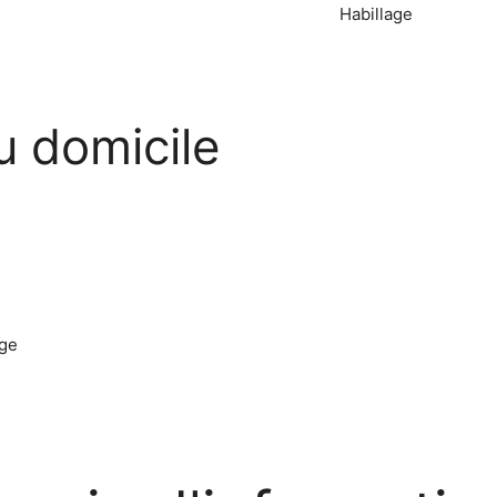
Habillage
u domicile
nge