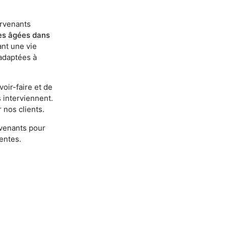
ervenants
es âgées dans
ant une vie
adaptées à
oir-faire et de
 interviennent.
 nos clients.
rvenants pour
tentes.