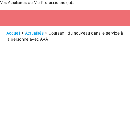
Vos
A
uxiliaires de
V
ie
P
rofessionnel(le)s
Accueil
>
Actualités
>
Coursan : du nouveau dans le service à
la personne avec AAA